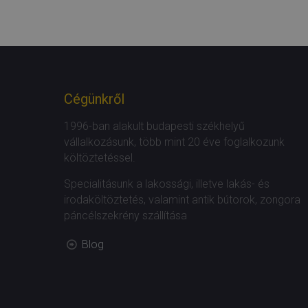
Cégünkről
1996-ban alakult budapesti székhelyű
vállalkozásunk, több mint 20 éve foglalkozunk
költöztetéssel.
Specialitásunk a lakossági, illetve lakás- és
irodaköltöztetés, valamint antik bútorok, zongora
páncélszekrény szállítása
Blog