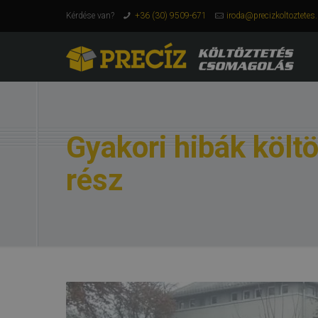
Kérdése van?
+36 (30) 9509-671
iroda@precizkoltoztetes
Gyakori hibák költ
rész