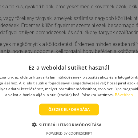
zok a tipikus, gyakori hibák, amelyeket még elkövetnek azok, akik
 vagy törékeny tárgyak, amelyek szállítása nagyobb körültekintés
ndezések. Érdemes külön figyelmet szentelni ezek becsomagolás
odafigyel az ilyen berendezések és sérülékeny tárgyak szállításár
lyek megkönnyítik a költöztetést. Érdemes minden esetben ráír
 az is, hogy egy dobozt el kell forgatni, hogy beférjen a költözt
 fel kell tüntetni, hogy melyik felével legyen felfelé.
Ez a weboldal sütiket használ
tani. Az évek során mindannyian felhalmozunk olyan tárgyakat,
sználunk az oldalunk zavartalan működésének biztosításához és a látogatói
uljunk meg ezektől a kacatoktól, ezzel csökkentve az átszállí
lgálásához. A kijelölt sütik elfogadásával (engedélyezésével) hozzájárul azok 
lyes adatai kezeléséhez, melyet bármikor módosíthat, törölhet: újra megnyith
t, vagy csak egy profi,
költöztetésben jártas csapatra bízná a k
ablakot a honlap alján, a süti (cookie) beállításokra kattintva.
Bővebben
ÖSSZES ELFOGADÁSA
SÜTIBEÁLLÍTÁSOK MÓDOSÍTÁSA
POWERED BY COOKIESCRIPT
2019-10-10
2