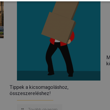
M
k
Tippek a kicsomagoláshoz,
összeszereléshez!
Tovább olvasom