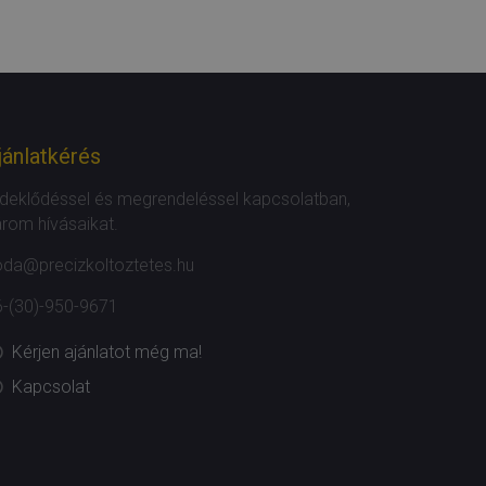
jánlatkérés
deklődéssel és megrendeléssel kapcsolatban,
rom hívásaikat.
oda@precizkoltoztetes.hu
6-(30)-950-9671
Kérjen ajánlatot még ma!
Kapcsolat