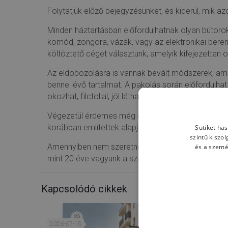
Folytatjuk előző bejegyzésünket, és kiderül, mik a
Minden háztartásban előfordulhatnak olyan bútorok,
komód, zongora, vázák, vagy az elektronikai bere
költöztető céget választunk, amelyik kifejezetten 
Az eldobozolásra is vannak bevált módszerek, ame
benne lévő tartalmat. A pakolás során előfordulhat
okozhat, filctollal, jól látható módon, minden oldalról
Végezetül érdemes még a pakolás során lomtalaní
Sütiket ha
korábban említettek alapján mindenképpen szabad
szintű kiszo
és a szemé
Amennyiben nem szeretné elvéteni ezeket a hibáka
mint 20 éve vagyunk a szakmában!
Kapcsolódó cikkek
2026-07-15