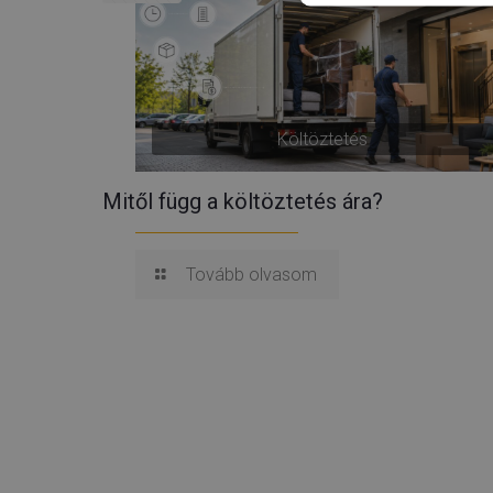
Költöztetés
Mitől függ a költöztetés ára?
Tovább olvasom