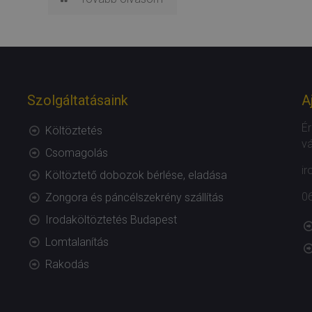
Szolgáltatásaink
A
Ér
Költöztetés
vá
Csomagolás
ir
Költöztető dobozok bérlése, eladása
0
Zongora és páncélszekrény szállítás
Irodaköltöztetés Budapest
Lomtalanítás
Rakodás