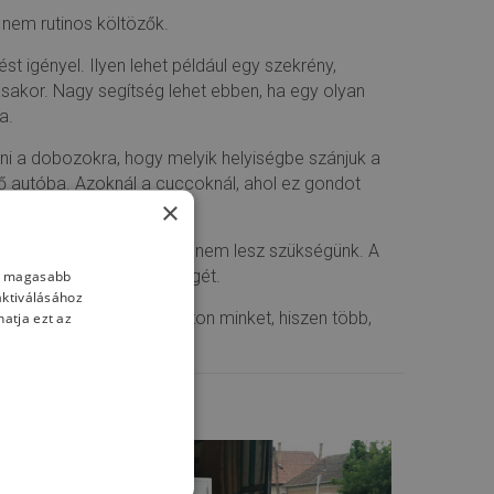
 nem rutinos költözők.
t igényel. Ilyen lehet például egy szekrény,
akor. Nagy segítség lehet ebben, ha egy olyan
a.
ni a dobozokra, hogy melyik helyiségbe szánjuk a
ető autóba. Azoknál a cuccoknál, ahol ez gondot
×
 amelyekre igazából soha nem lesz szükségünk. A
nk magasabb
tandó csomagok mennyiségét.
aktiválásához
atja ezt az
öltöztetést
, akkor válasszon minket, hiszen több,
019-01-31