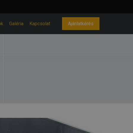
ok
Galéria
Kapcsolat
Ajánlatkérés