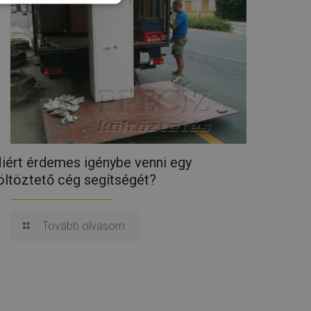
iért érdemes igénybe venni egy
öltöztető cég segítségét?
Tovább olvasom