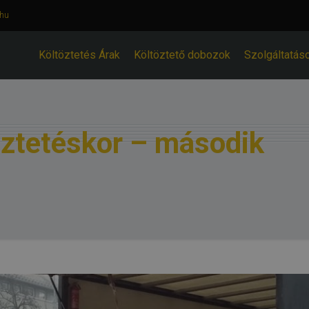
.hu
Költöztetés Árak
Költöztető dobozok
Szolgáltatás
öztetéskor – második