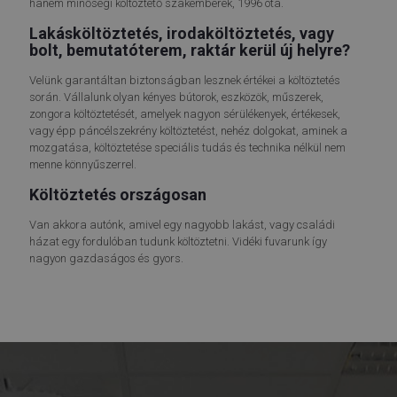
hanem minőségi költöztető szakemberek, 1996 óta.
Lakásköltöztetés, irodaköltöztetés, vagy
bolt, bemutatóterem, raktár kerül új helyre?
Velünk garantáltan biztonságban lesznek értékei a költöztetés
során. Vállalunk olyan kényes bútorok, eszközök, műszerek,
zongora költöztetését, amelyek nagyon sérülékenyek, értékesek,
vagy épp páncélszekrény költöztetést, nehéz dolgokat, aminek a
mozgatása, költöztetése speciális tudás és technika nélkül nem
menne könnyűszerrel.
Költöztetés országosan
Van akkora autónk, amivel egy nagyobb lakást, vagy családi
házat egy fordulóban tudunk költöztetni. Vidéki fuvarunk így
nagyon gazdaságos és gyors.