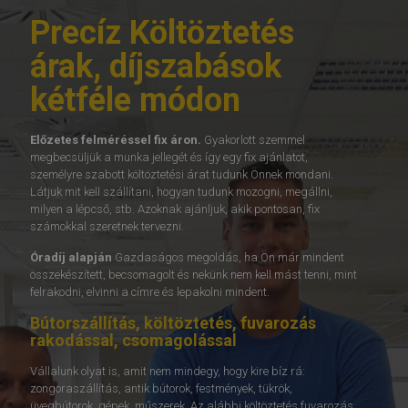
Precíz Költöztetés
árak, díjszabások
kétféle módon
Előzetes felméréssel fix áron.
Gyakorlott szemmel
megbecsüljük a munka jellegét és így egy fix ajánlatot,
személyre szabott költöztetési árat tudunk Önnek mondani.
Látjuk mit kell szállítani, hogyan tudunk mozogni, megállni,
milyen a lépcső, stb. Azoknak ajánljuk, akik pontosan, fix
számokkal szeretnek tervezni.
Óradíj alapján
Gazdaságos megoldás, ha Ön már mindent
összekészített, becsomagolt és nekünk nem kell mást tenni, mint
felrakodni, elvinni a címre és lepakolni mindent.
Bútorszállítás, költöztetés, fuvarozás
rakodással, csomagolással
Vállalunk olyat is, amit nem mindegy, hogy kire bíz rá:
zongoraszállítás, antik bútorok, festmények, tükrök,
üvegbútorok, gépek, műszerek. Az alábbi költöztetés fuvarozás