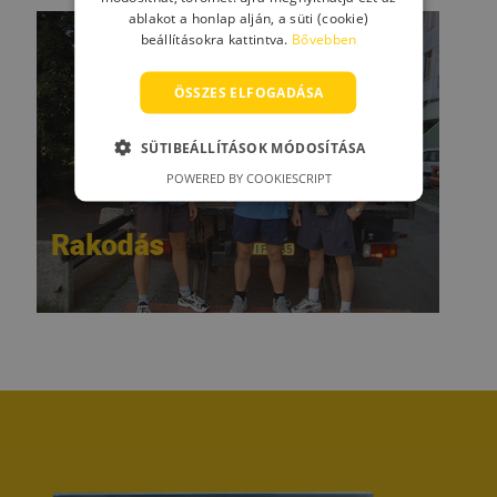
ablakot a honlap alján, a süti (cookie)
beállításokra kattintva.
Bővebben
ÖSSZES ELFOGADÁSA
SÜTIBEÁLLÍTÁSOK MÓDOSÍTÁSA
POWERED BY COOKIESCRIPT