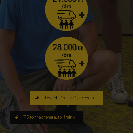
További áraink részletesen
7,5 tonnás teherautó áraink