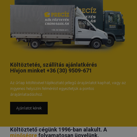
Költöztetés, szállítás ajánlatkérés
Hívjon minket
+36 (30) 9509-671
Az űrlap kitöltésével tájékoztató jellegű árajánlatot kaphat, vagy az
ingyenes helyszíni felmérést egyeztetjük a pontos
árajánlatadáshoz.
Ajánlatot kérek
Költöztető cégünk 1996-ban alakult. A
minőségre
folyamatosan ügyelünk.