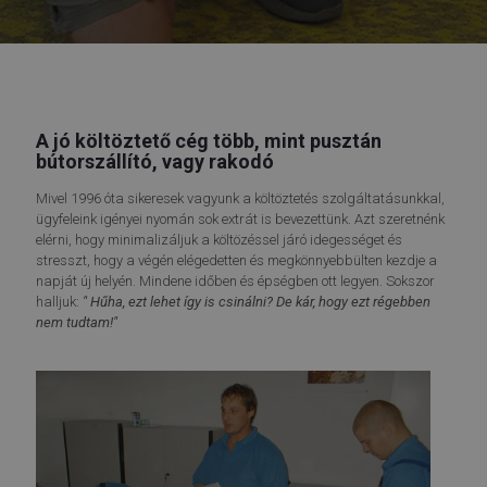
A jó költöztető cég több, mint pusztán
bútorszállító, vagy rakodó
Mivel 1996 óta sikeresek vagyunk a költöztetés szolgáltatásunkkal,
ügyfeleink igényei nyomán sok extrát is bevezettünk. Azt szeretnénk
elérni, hogy minimalizáljuk a költözéssel járó idegességet és
stresszt, hogy a végén elégedetten és megkönnyebbülten kezdje a
napját új helyén. Mindene időben és épségben ott legyen. Sokszor
halljuk:
" Hűha, ezt lehet így is csinálni? De kár, hogy ezt régebben
nem tudtam!"