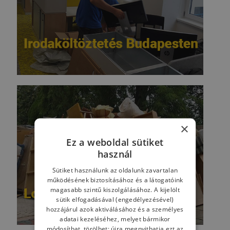
×
Ez a weboldal sütiket
használ
Sütiket használunk az oldalunk zavartalan
működésének biztosításához és a látogatóink
magasabb szintű kiszolgálásához. A kijelölt
sütik elfogadásával (engedélyezésével)
hozzájárul azok aktiválásához és a személyes
adatai kezeléséhez, melyet bármikor
módosíthat, törölhet: újra megnyithatja ezt az