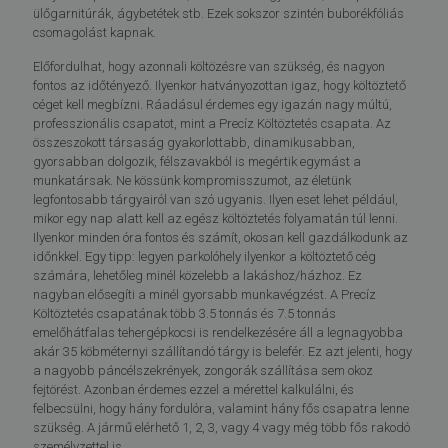
ülőgarnitúrák, ágybetétek stb. Ezek sokszor szintén buborékfóliás
csomagolást kapnak.
Előfordulhat, hogy azonnali költözésre van szükség, és nagyon
fontos az időtényező. Ilyenkor hatványozottan igaz, hogy költöztető
céget kell megbízni. Ráadásul érdemes egy igazán nagy múltú,
professzionális csapatot, mint a Precíz Költöztetés csapata. Az
összeszokott társaság gyakorlottabb, dinamikusabban,
gyorsabban dolgozik, félszavakból is megértik egymást a
munkatársak. Ne kössünk kompromisszumot, az életünk
legfontosabb tárgyairól van szó ugyanis. Ilyen eset lehet például,
mikor egy nap alatt kell az egész költöztetés folyamatán túl lenni.
Ilyenkor minden óra fontos és számít, okosan kell gazdálkodunk az
időnkkel. Egy tipp: legyen parkolóhely ilyenkor a költöztető cég
számára, lehetőleg minél közelebb a lakáshoz/házhoz. Ez
nagyban elősegíti a minél gyorsabb munkavégzést. A Precíz
Költöztetés csapatának több 3.5 tonnás és 7.5 tonnás
emelőhátfalas tehergépkocsi is rendelkezésére áll a legnagyobba
akár 35 köbméternyi szállítandó tárgy is belefér. Ez azt jelenti, hogy
a nagyobb páncélszekrények, zongorák szállítása sem okoz
fejtörést. Azonban érdemes ezzel a mérettel kalkulálni, és
felbecsülni, hogy hány fordulóra, valamint hány fős csapatra lenne
szükség. A jármű elérhető 1, 2, 3, vagy 4 vagy még több fős rakodó
személyzettel is.