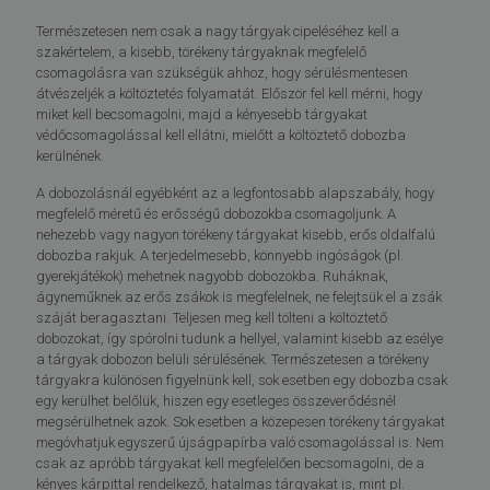
Természetesen nem csak a nagy tárgyak cipeléséhez kell a
szakértelem, a kisebb, törékeny tárgyaknak megfelelő
csomagolásra van szükségük ahhoz, hogy sérülésmentesen
átvészeljék a költöztetés folyamatát. Először fel kell mérni, hogy
miket kell becsomagolni, majd a kényesebb tárgyakat
védőcsomagolással kell ellátni, mielőtt a költöztető dobozba
kerülnének.
A dobozolásnál egyébként az a legfontosabb alapszabály, hogy
megfelelő méretű és erősségű dobozokba csomagoljunk. A
nehezebb vagy nagyon törékeny tárgyakat kisebb, erős oldalfalú
dobozba rakjuk. A terjedelmesebb, könnyebb ingóságok (pl.
gyerekjátékok) mehetnek nagyobb dobozokba. Ruháknak,
ágyneműknek az erős zsákok is megfelelnek, ne felejtsük el a zsák
száját beragasztani. Teljesen meg kell tölteni a költöztető
dobozokat, így spórolni tudunk a hellyel, valamint kisebb az esélye
a tárgyak dobozon belüli sérülésének. Természetesen a törékeny
tárgyakra különösen figyelnünk kell, sok esetben egy dobozba csak
egy kerülhet belőlük, hiszen egy esetleges összeverődésnél
megsérülhetnek azok. Sok esetben a közepesen törékeny tárgyakat
megóvhatjuk egyszerű újságpapírba való csomagolással is. Nem
csak az apróbb tárgyakat kell megfelelően becsomagolni, de a
kényes kárpittal rendelkező, hatalmas tárgyakat is, mint pl.