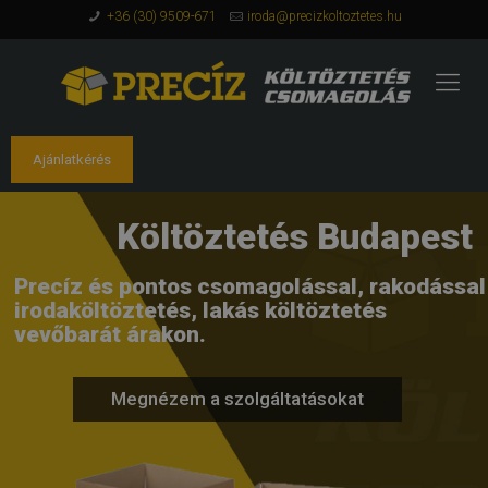
+36 (30) 9509-671
iroda@precizkoltoztetes.hu
Ajánlatkérés
Költöztetés Budapest
Precíz és pontos csomagolással, rakodással
irodaköltöztetés, lakás költöztetés
vevőbarát árakon.
Megnézem a szolgáltatásokat