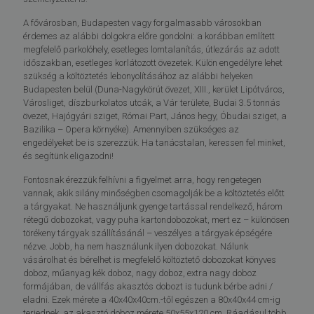
A fővárosban, Budapesten vagy forgalmasabb városokban
érdemes az alábbi dolgokra előre gondolni: a korábban említett
megfelelő parkolóhely, esetleges lomtalanítás, útlezárás az adott
időszakban, esetleges korlátozott övezetek. Külön engedélyre lehet
szükség a költöztetés lebonyolításához az alábbi helyeken
Budapesten belül (Duna-Nagykörút övezet, XIII., kerület Lipótváros,
Városliget, díszburkolatos utcák, a Vár területe, Budai 3.5 tonnás
övezet, Hajógyári sziget, Római Part, János hegy, Óbudai sziget, a
Bazilika – Opera környéke). Amennyiben szükséges az
engedélyeket be is szerezzük. Ha tanácstalan, keressen fel minket,
és segítünk eligazodni!
Fontosnak érezzük felhívni a figyelmet arra, hogy rengetegen
vannak, akik silány minőségben csomagolják be a költöztetés előtt
a tárgyakat. Ne használjunk gyenge tartással rendelkező, három
rétegű dobozokat, vagy puha kartondobozokat, mert ez – különösen
törékeny tárgyak szállításánál – veszélyes a tárgyak épségére
nézve. Jobb, ha nem használunk ilyen dobozokat. Nálunk
vásárolhat és bérelhet is megfelelő költöztető dobozokat könyves
doboz, műanyag kék doboz, nagy doboz, extra nagy doboz
formájában, de vállfás akasztós dobozt is tudunk bérbe adni /
eladni. Ezek mérete a 40x40x40cm.-től egészen a 80x40x44 cm-ig
terjednek, az akasztó doboz mérete 50x55x120 cm. Ráadásul több