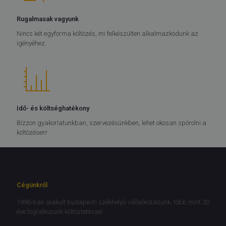
Rugalmasak vagyunk
Nincs két egyforma költözés, mi felkészülten alkalmazkodunk az
igényéhez.
Idő- és költséghatékony
Bízzon gyakorlatunkban, szervezésünkben, lehet okosan spórolni a
költözésen!
Cégünkről
1996-ban alakult budapesti székhelyű vállalkozásunk, több mint 20
éve foglalkozunk költöztetéssel.