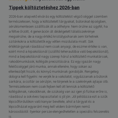
Tippek költöztetéshez 2026-ban
2026-ban alapvető elvárás egy költöztetést végző céggel szemben
természetesen, hogy a költöztetett tárgyakat, bútorokat épségben,
sérülésmentesen szállítsák át a célhelyre. Nem örülne az ügyfél, ha
a féltve őrzött, 4 generáción át dédelgetett tálalószekrénye
megsérülne, de a nagy értékű kristálypoharak sem törhetnek
szilánkokra a költöztetők egy vétlen mozdulata miatt. Sok
értéktárgynak ráadásul nem csak anyagi, de eszmei értéke is van,
ezért mind a kipakolásnál (szállító teherautóba való bepakolásnál),
mind a bepakolásnál nagy szerep hárul a költöztető munkatársak,
rakodómunkások, kollégák precizitására. Ez egy igazán nagy
felelősséggel járó munka, annak ellenére, hogy sokan az
ellenkezőjét hiszik, és könnyű munkának gondolják. Rengeteg
dologra kell figyelni: ne verjék le a vakolatot, vigyázzanak a bútorok
sarkára, a csillár se sérüljön, ne törjenek le a szekrények ajtajai stb.
Természetesen nem csak fejben kell ott lenniük a költöztető
kollégáknak, rakodóknak, de szükség van az igen jó fizikai erőre is,
ráadásul a sok éves tapasztalat is jól jön. Jól példázza ezt a szűk
lépcsőfordulókon való kanyar bevétele, ahol a tárgyat és a
lépcsőházat egyaránt meg kell védeni bármilyen nemű
károsodástól. Ilyenkor persze elengedhetetlen a speciális felszerelés
is.