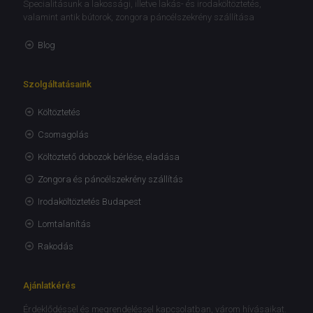
Specialitásunk a lakossági, illetve lakás- és irodaköltöztetés,
valamint antik bútorok, zongora páncélszekrény szállítása
Blog
Szolgáltatásaink
Költöztetés
Csomagolás
Költöztető dobozok bérlése, eladása
Zongora és páncélszekrény szállítás
Irodaköltöztetés Budapest
Lomtalanítás
Rakodás
Ajánlatkérés
Érdeklődéssel és megrendeléssel kapcsolatban, várom hívásaikat.