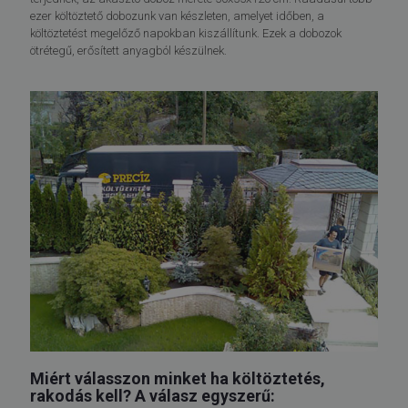
ezer költöztető dobozunk van készleten, amelyet időben, a
költöztetést megelőző napokban kiszállítunk. Ezek a dobozok
ötrétegű, erősített anyagból készülnek.
Miért válasszon minket ha költöztetés,
rakodás kell? A válasz egyszerű: