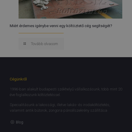
Miért érdemes igénybe venni egy költöztető cég segítségét?
Tovább olvasom
Cégünkről
1996-ban alakult budapesti székhelyű vállalkozásunk, több mint 20
éve foglalkozunk költöztetéssel.
Specialitásunk a lakossági, illetve lakás- és irodaköltöztetés,
valamint antik bútorok, zongora páncélszekrény szállítása
Blog