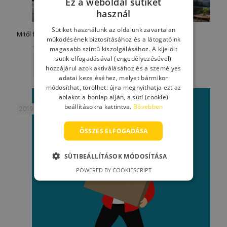
Ez a weboldal sütiket
Költöztetés
használ
Sütiket használunk az oldalunk zavartalan
Mitől függ a költöztetés ára?
működésének biztosításához és a látogatóink
magasabb szintű kiszolgálásához. A kijelölt
sütik elfogadásával (engedélyezésével)
Tovább olvasom
hozzájárul azok aktiválásához és a személyes
adatai kezeléséhez, melyet bármikor
módosíthat, törölhet: újra megnyithatja ezt az
ablakot a honlap alján, a süti (cookie)
beállításokra kattintva.
Bővebben
2019-10-10
ÖSSZES ELFOGADÁSA
SÜTIBEÁLLÍTÁSOK MÓDOSÍTÁSA
POWERED BY COOKIESCRIPT