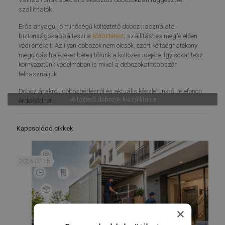
szállíthatók.
Erős anyagú, jó minőségű költöztető doboz használata
biztonságosabbá teszi a
költöztetést
, szállítást és megfelelően
védi értékeit. Az ilyen dobozok nem olcsók, ezért költséghatékony
megoldás ha ezeket béreli tőlünk a költözés idejére. Így sokat tesz
környezetünk védelmében is mivel a dobozokat többször
felhasználjuk.
Doboz árakról, dobozbérlésről és aktuális készletünkről telefonon
költöztető dobozok kiszállítása
érdeklődhet.
Kapcsolódó cikkek
2026-07-15
×