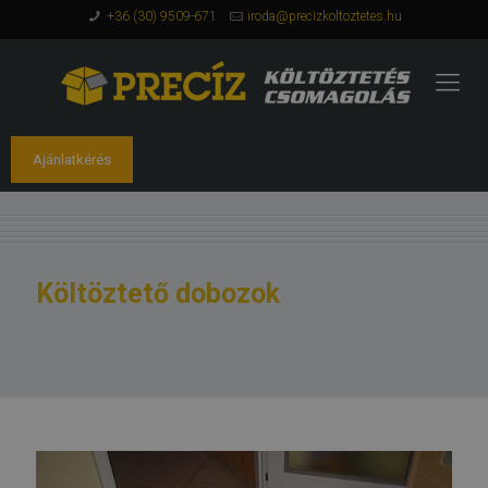
+36 (30) 9509-671
iroda@precizkoltoztetes.hu
Ajánlatkérés
Költöztető dobozok