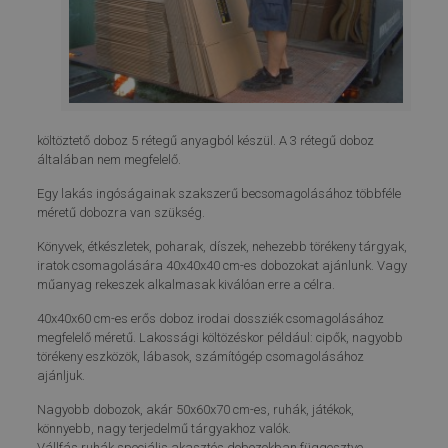
költöztető doboz 5 rétegű anyagból készül. A 3 rétegű doboz
általában nem megfelelő.
Egy lakás ingóságainak szakszerű becsomagolásához többféle
méretű dobozra van szükség.
Könyvek, étkészletek, poharak, díszek, nehezebb törékeny tárgyak,
iratok csomagolására 40x40x40 cm-es dobozokat ajánlunk. Vagy
műanyag rekeszek alkalmasak kiválóan erre a célra.
40x40x60 cm-es erős doboz irodai dossziék csomagolásához
megfelelő méretű. Lakossági költözéskor például: cipők, nagyobb
törékeny eszközök, lábasok, számítógép csomagolásához
ajánljuk.
Nagyobb dobozok, akár 50x60x70 cm-es, ruhák, játékok,
könnyebb, nagy terjedelmű tárgyakhoz valók.
Vállfás ruhák speciális akasztós dobozokban függesztve