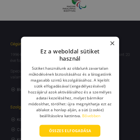
×
Cégünkről
Ez a weboldal sütiket
1996-ban alakult budapesti székhelyű vállalkozásunk, több mint 20
használ
éve foglalkozunk költöztetéssel.
Sütiket használunk az oldalunk zavartalan
Specialitásunk a lakossági, illetve lakás- és irodaköltöztetés,
működésének biztosításához és a látogatóink
valamint antik bútorok, zongora páncélszekrény szállítása
magasabb szintű kiszolgálásához. A kijelölt
sütik elfogadásával (engedélyezésével)
Blog
hozzájárul azok aktiválásához és a személyes
adatai kezeléséhez, melyet bármikor
módosíthat, törölhet: újra megnyithatja ezt az
Szolgáltatásaink
ablakot a honlap alján, a süti (cookie)
beállításokra kattintva.
Bővebben
Költöztetés
Csomagolás
ÖSSZES ELFOGADÁSA
Költöztető dobozok bérlése, eladása