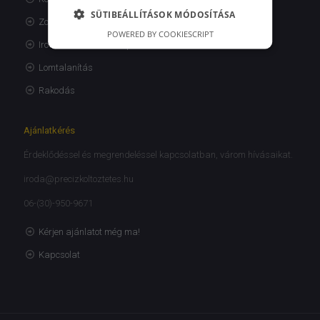
SÜTIBEÁLLÍTÁSOK MÓDOSÍTÁSA
Zongora és páncélszekrény szállítás
POWERED BY COOKIESCRIPT
Irodaköltöztetés Budapest
Lomtalanítás
Rakodás
Ajánlatkérés
Érdeklődéssel és megrendeléssel kapcsolatban, várom hívásaikat.
iroda@precizkoltoztetes.hu
06-(30)-950-9671
Kérjen ajánlatot még ma!
Kapcsolat