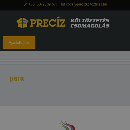
+36 (30) 9509-671
iroda@precizkoltoztetes.hu
Ajánlatkérés
para