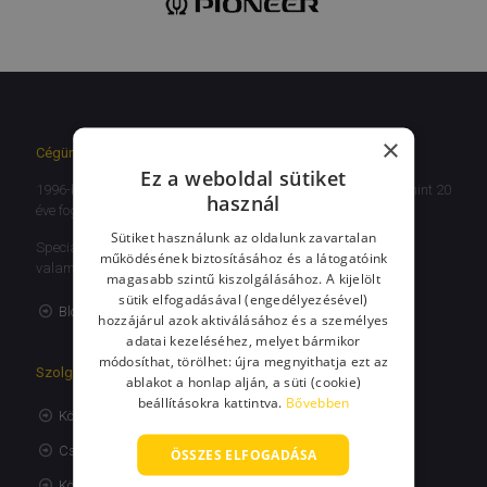
×
Cégünkről
Ez a weboldal sütiket
1996-ban alakult budapesti székhelyű vállalkozásunk, több mint 20
használ
éve foglalkozunk költöztetéssel.
Sütiket használunk az oldalunk zavartalan
Specialitásunk a lakossági, illetve lakás- és irodaköltöztetés,
működésének biztosításához és a látogatóink
valamint antik bútorok, zongora páncélszekrény szállítása
magasabb szintű kiszolgálásához. A kijelölt
sütik elfogadásával (engedélyezésével)
Blog
hozzájárul azok aktiválásához és a személyes
adatai kezeléséhez, melyet bármikor
módosíthat, törölhet: újra megnyithatja ezt az
Szolgáltatásaink
ablakot a honlap alján, a süti (cookie)
beállításokra kattintva.
Bővebben
Költöztetés
Csomagolás
ÖSSZES ELFOGADÁSA
Költöztető dobozok bérlése, eladása