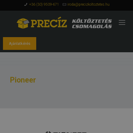
+36 (30) 9509-671
iroda@precizkoltoztetes.hu
Ajánlatkérés
Pioneer