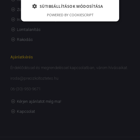
SÜTIBEÁLLÍTÁSOK MÓDOSÍTÁSA
Zongora és páncélszekrény szállítás
POWERED BY COOKIESCRIPT
Irodaköltöztetés Budapest
Lomtalanítás
Rakodás
Ajánlatkérés
Érdeklődéssel és megrendeléssel kapcsolatban, várom hívásaikat.
iroda@precizkoltoztetes.hu
06-(30)-950-9671
Kérjen ajánlatot még ma!
Kapcsolat